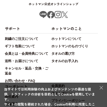
ホットマン公式オンラインショップ
サポート
ホットマンのこと
刺繍のご注文について
ホットマンについて
ギフト包装について
ホットマンのものづくり
会員とは・会員特典について
タオルの選び方
送料・お届けについて
タオルのお手入れ
キャンセル・返品・交換・ご
返金
お問い合わせ・FAQ
×
コーポレート
会員規約
当サイトでは利用体験の向上およびコンテンツの最適な提
サイトポリシー
供、トラフィックの分析を目的としてCookieを使用していま
会社案内
す。
プライバシーポリシー
サイトの閲覧を継続された場合、Cookieの利用に同意したこ
店舗案内