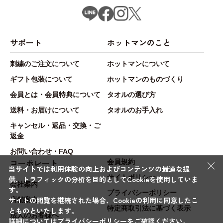
サポート
ホットマンのこと
刺繍のご注文について
ホットマンについて
ギフト包装について
ホットマンのものづくり
会員とは・会員特典について
タオルの選び方
送料・お届けについて
タオルのお手入れ
キャンセル・返品・交換・ご
返金
お問い合わせ・FAQ
×
コーポレート
会員規約
当サイトでは利用体験の向上およびコンテンツの最適な提
サイトポリシー
供、トラフィックの分析を目的としてCookieを使用していま
会社案内
す。
プライバシーポリシー
サイトの閲覧を継続された場合、Cookieの利用に同意したこ
店舗案内
特定商取引法に基づく表示
とものといたします。
法人のお客様へ
詳細については
プライバシーポリシー
をご確認ください。