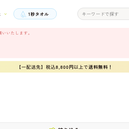
と
1秒タオル
願いいたします。
【一配送先】税込
8,800円
以上で
送料無料！