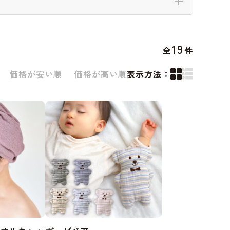
19
全
件
価格が安い順
価格が高い順
表示方法：