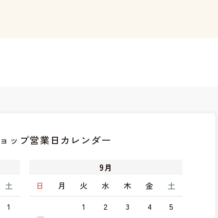
ョップ
営業日カレンダー
9
月
土
日
月
火
水
木
金
土
1
1
2
3
4
5