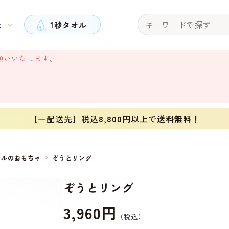
と
1秒タオル
願いいたします。
【一配送先】税込
8,800円
以上で
送料無料！
オルのおもちゃ
ぞうとリング
ぞうとリング
3,960円