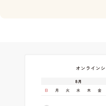
オンラインシ
8
月
日
月
火
水
木
金