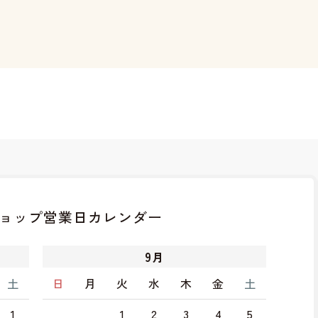
ョップ
営業日カレンダー
9
月
土
日
月
火
水
木
金
土
1
1
2
3
4
5