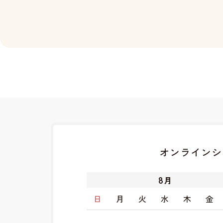
オンラインシ
8
月
日
月
火
水
木
金