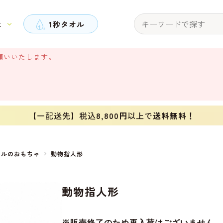
と
1秒タオル
願いいたします。
【一配送先】税込
8,800円
以上で
送料無料！
オルのおもちゃ
動物指人形
動物指人形
※販売終了のため再入荷はございません