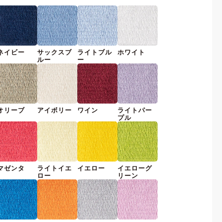
ネイビー
サックスブ
ライトブル
ホワイト
ルー
ー
オリーブ
アイボリー
ワイン
ライトパー
プル
マゼンタ
ライトイエ
イエロー
イエローグ
ロー
リーン