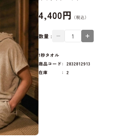
4,400円
数量 :
1秒タオル
商品コード
2832812913
在庫
2