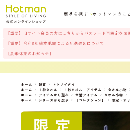
商品を探す
ホットマンのこ
【重要】旧サイト会員の方はこちらからパスワード再設定をお
【重要】令和8年熊本地震による配送遅延について
【夏季休業のお知らせ】
ホーム
雑貨
トトノイタイ
ホーム
１秒タオル
１秒タオル アイテム
タオル小物
ホーム
アイテムから選ぶ
生活アイテム
タオル小物
ホーム
シリーズから選ぶ
【コレクション】
限定・オ