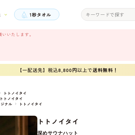
と
1秒タオル
願いいたします。
【一配送先】税込
8,800円
以上で
送料無料！
トトノイタイ
トトノイタイ
リジナル
トトノイタイ
トトノイタイ
深めサウナハット