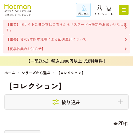
1秒タオル
ログイン
カート
【重要】旧サイト会員の方はこちらからパスワード再設定をお願いいたしま
す。
【重要】令和8年熊本地震による配送遅延について
【夏季休業のお知らせ】
【一配送先】税込
8,800円
以上で
送料無料！
ホーム
シリーズから選ぶ
【コレクション】
【コレクション】
絞り込み
20
全
件