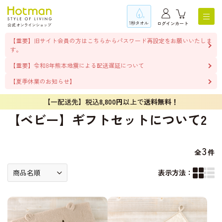
1秒タオル
ログイン
カート
【重要】旧サイト会員の方はこちらからパスワード再設定をお願いいたしま
す。
【重要】令和8年熊本地震による配送遅延について
【夏季休業のお知らせ】
【一配送先】税込
8,800円
以上で
送料無料！
【ベビー】ギフトセットについて2
3
全
件
表示方法：