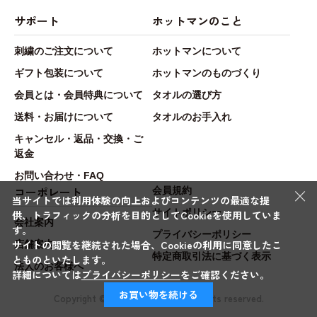
サポート
ホットマンのこと
刺繍のご注文について
ホットマンについて
ギフト包装について
ホットマンのものづくり
会員とは・会員特典について
タオルの選び方
送料・お届けについて
タオルのお手入れ
キャンセル・返品・交換・ご
返金
お問い合わせ・FAQ
×
コーポレート
会員規約
当サイトでは利用体験の向上およびコンテンツの最適な提
サイトポリシー
供、トラフィックの分析を目的としてCookieを使用していま
会社案内
す。
プライバシーポリシー
サイトの閲覧を継続された場合、Cookieの利用に同意したこ
店舗案内
特定商取引法に基づく表示
とものといたします。
法人のお客様へ
詳細については
プライバシーポリシー
をご確認ください。
お買い物を続ける
Copyright © Hotman.Co.,Ltd. All rights reserved.