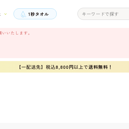
と
1秒タオル
願いいたします。
【一配送先】税込
8,800円
以上で
送料無料！