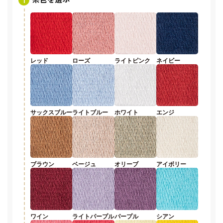
レッド
ローズ
ライトピンク
ネイビー
サックスブルー
ライトブルー
ホワイト
エンジ
ブラウン
ベージュ
オリーブ
アイボリー
ワイン
ライトパープル
パープル
シアン