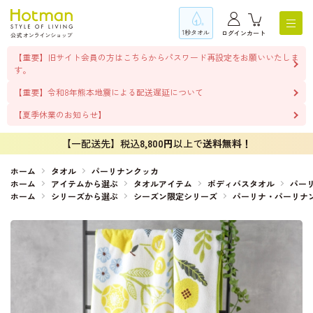
1秒タオル
ログイン
カート
【重要】旧サイト会員の方はこちらからパスワード再設定をお願いいたしま
す。
【重要】令和8年熊本地震による配送遅延について
【夏季休業のお知らせ】
【一配送先】税込
8,800円
以上で
送料無料！
ホーム
タオル
パーリナンクッカ
ホーム
アイテムから選ぶ
タオルアイテム
ボディバスタオル
パー
ホーム
シリーズから選ぶ
シーズン限定シリーズ
パーリナ・パーリナ