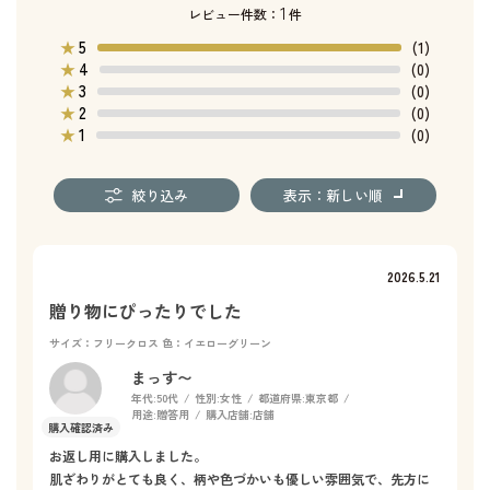
1
レビュー件数：
件
5
★
(1)
4
★
(0)
3
★
(0)
2
★
(0)
1
★
(0)
絞り込み
表示：新しい順
2026.5.21
贈り物にぴったりでした
サイズ：フリークロス
色：イエローグリーン
まっす〜
年代:
50代
性別:
女性
都道府県:
東京都
用途:
贈答用
購入店舗:
店舗
お返し用に購入しました。
肌ざわりがとても良く、柄や色づかいも優しい雰囲気で、先方に