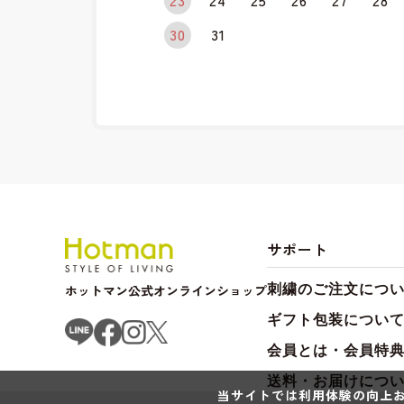
23
24
25
26
27
28
30
31
サポート
ホットマン公式オンラインショップ
刺繍のご注文につ
ギフト包装につい
会員とは・会員特
送料・お届けにつ
当サイトでは利用体験の向上お