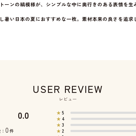
トーンの縞模様が、シンプルな中に奥行きのある表情を生
し暑い日本の夏におすすめな一枚。素材本来の良さを追求
USER REVIEW
レビュー
0.0
5
★
4
★
3
★
0
2
数：
件
★