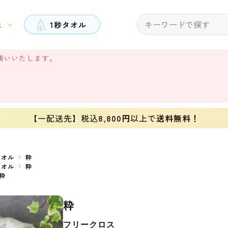
と
1秒タオル
願いいたします。
【一配送先】税込
8,800円
以上で
送料無料！
タオル
粋
タオル
粋
粋
粋
フリークロス