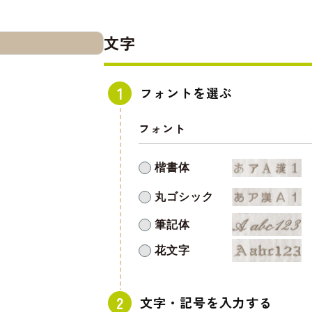
文字
フォントを選ぶ
フォント
楷書体
丸ゴシック
筆記体
花文字
文字・記号を入力する