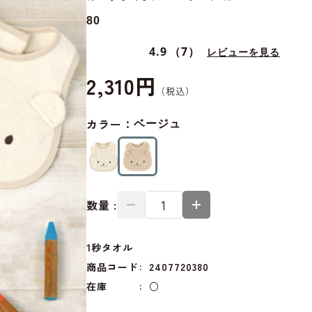
80
4.9
（7）
レビューを見る
2,310円
カラー：
ベージュ
数量 :
1秒タオル
商品コード
2407720380
在庫
○