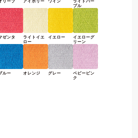
オリーブ
アイボリー
ワイン
ライトパー
プル
マゼンタ
ライトイエ
イエロー
イエローグ
ロー
リーン
ブルー
オレンジ
グレー
ベビーピン
ク