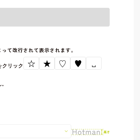
。
よって改行されて表示されます。
☆
★
♡
♥
␣
をクリック
ん。