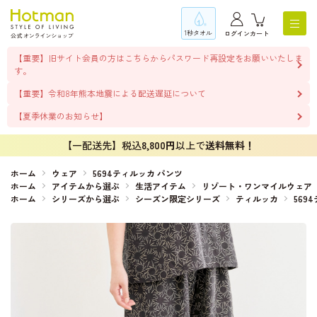
1秒タオル
ログイン
カート
【重要】旧サイト会員の方はこちらからパスワード再設定をお願いいたしま
す。
【重要】令和8年熊本地震による配送遅延について
【夏季休業のお知らせ】
【一配送先】税込
8,800円
以上で
送料無料！
ホーム
ウェア
5694ティルッカ パンツ
ホーム
アイテムから選ぶ
生活アイテム
リゾート・ワンマイルウェア
ホーム
シリーズから選ぶ
シーズン限定シリーズ
ティルッカ
569