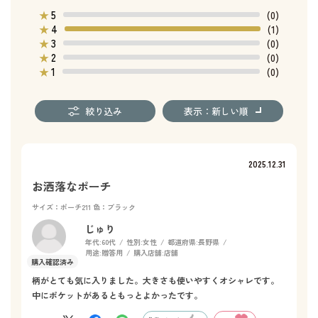
5
★
(0)
4
★
(1)
3
★
(0)
2
★
(0)
1
★
(0)
絞り込み
表示：新しい順
2025.12.31
お洒落なポーチ
サイズ：ポーチ211
色：ブラック
じゅり
年代:
60代
性別:
女性
都道府県:
長野県
用途:
贈答用
購入店舗:
店舗
柄がとても気に入りました。大きさも使いやすくオシャレです。
中にポケットがあるともっとよかったです。