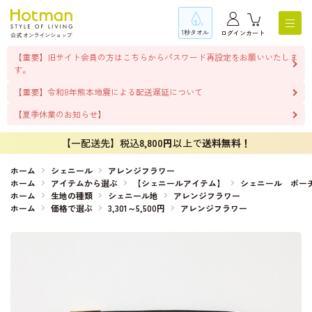
1秒タオル
ログイン
カート
【重要】旧サイト会員の方はこちらからパスワード再設定をお願いいたしま
す。
【重要】令和8年熊本地震による配送遅延について
【夏季休業のお知らせ】
【一配送先】税込
8,800円
以上で
送料無料！
ホーム
シェニール
アレンジフラワー
ホーム
アイテムから選ぶ
【シェニールアイテム】
シェニール ポー
ホーム
生地の種類
シェニール地
アレンジフラワー
ホーム
価格で選ぶ
3,301～5,500円
アレンジフラワー