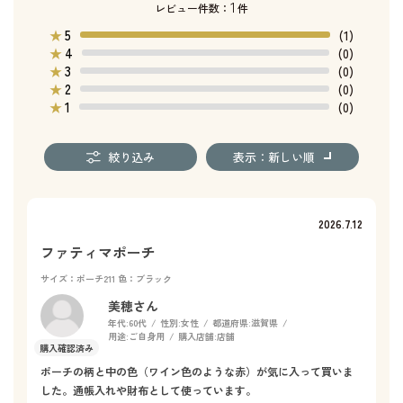
1
レビュー件数：
件
5
★
(1)
4
★
(0)
3
★
(0)
2
★
(0)
1
★
(0)
絞り込み
表示：新しい順
2026.7.12
ファティマポーチ
サイズ：ポーチ211
色：ブラック
美穂さん
年代:
60代
性別:
女性
都道府県:
滋賀県
用途:
ご自身用
購入店舗:
店舗
ポーチの柄と中の色（ワイン色のような赤）が気に入って買いま
した。通帳入れや財布として使っています。