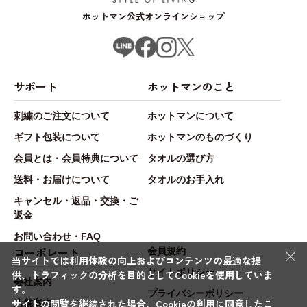
ホットマン公式オンラインショップ
サポート
ホットマンのこと
刺繍のご注文について
ホットマンについて
ギフト包装について
ホットマンのものづくり
会員とは・会員特典について
タオルの選び方
送料・お届けについて
タオルのお手入れ
キャンセル・返品・交換・ご
返金
お問い合わせ・FAQ
×
コーポレート
会員規約
当サイトでは利用体験の向上およびコンテンツの最適な提
サイトポリシー
供、トラフィックの分析を目的としてCookieを使用していま
会社案内
す。
プライバシーポリシー
サイトの閲覧を継続された場合、Cookieの利用に同意したこ
店舗案内