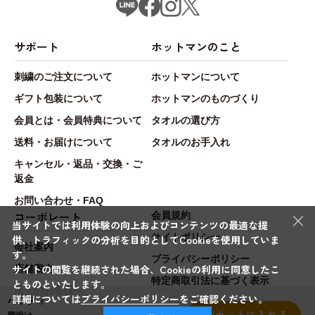
サポート
ホットマンのこと
刺繍のご注文について
ホットマンについて
ギフト包装について
ホットマンのものづくり
会員とは・会員特典について
タオルの選び方
送料・お届けについて
タオルのお手入れ
キャンセル・返品・交換・ご
返金
お問い合わせ・FAQ
×
コーポレート
会員規約
当サイトでは利用体験の向上およびコンテンツの最適な提
サイトポリシー
供、トラフィックの分析を目的としてCookieを使用していま
会社案内
す。
プライバシーポリシー
サイトの閲覧を継続された場合、Cookieの利用に同意したこ
店舗案内
特定商取引法に基づく表示
とものといたします。
法人のお客様へ
詳細については
プライバシーポリシー
をご確認ください。
パラディ
カートに入れる