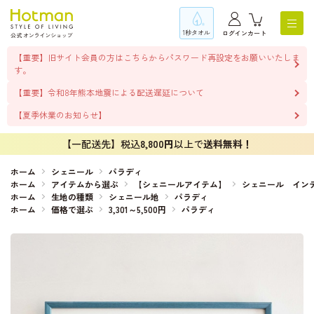
1秒タオル
ログイン
カート
【重要】旧サイト会員の方はこちらからパスワード再設定をお願いいたしま
す。
【重要】令和8年熊本地震による配送遅延について
【夏季休業のお知らせ】
【一配送先】税込
8,800円
以上で
送料無料！
ホーム
シェニール
パラディ
ホーム
アイテムから選ぶ
【シェニールアイテム】
シェニール イン
ホーム
生地の種類
シェニール地
パラディ
ホーム
価格で選ぶ
3,301～5,500円
パラディ