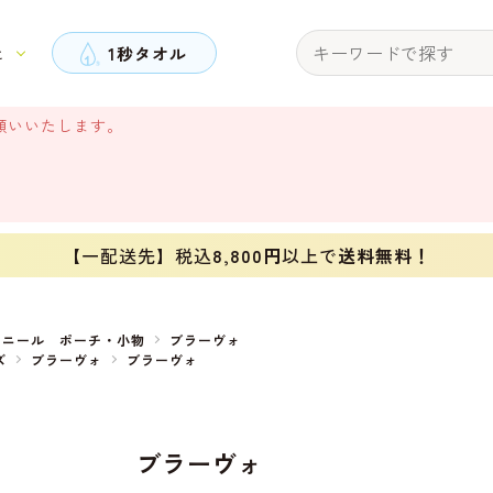
と
1秒タオル
願いいたします。
【一配送先】税込
8,800円
以上で
送料無料！
ェニール ポーチ・小物
ブラーヴォ
ズ
ブラーヴォ
ブラーヴォ
ブラーヴォ