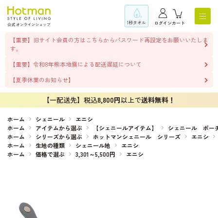
1秒タオル
ログイン
カート
【重要】旧サイト会員の方はこちらからパスワード再設定をお願いいたしま
す。
【重要】令和8年熊本地震による配送遅延について
【夏季休業のお知らせ】
【一配送先】税込
8,800円
以上で
送料無料！
ホーム
シェニール
エニシ
ホーム
アイテムから選ぶ
【シェニールアイテム】
シェニール ポー
ホーム
シリーズから選ぶ
ホットマンシェニール シリーズ
エニシ
ホーム
生地の種類
シェニール地
エニシ
ホーム
価格で選ぶ
3,301～5,500円
エニシ