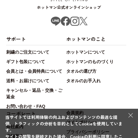
ホットマン公式オンラインショップ
サポート
ホットマンのこと
刺繍のご注文について
ホットマンについて
ギフト包装について
ホットマンのものづくり
会員とは・会員特典について
タオルの選び方
送料・お届けについて
タオルのお手入れ
キャンセル・返品・交換・ご
返金
お問い合わせ・FAQ
×
コーポレート
会員規約
当サイトでは利用体験の向上およびコンテンツの最適な提
サイトポリシー
供、トラフィックの分析を目的としてCookieを使用していま
会社案内
す。
プライバシーポリシー
サイトの閲覧を継続された場合、Cookieの利用に同意したこ
店舗案内