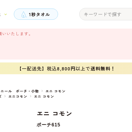
と
1秒タオル
願いいたします。
【一配送先】税込
8,800円
以上で
送料無料！
ェニール ポーチ・小物
エニ コモン
ズ
エニコモン
エニ コモン
エニ コモン
ポーチ615