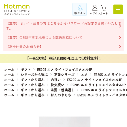
1秒タオル
ログイン
カート
【重要】旧サイト会員の方はこちらからパスワード再設定をお願いいたしま
す。
【重要】令和8年熊本地震による配送遅延について
【夏季休業のお知らせ】
【一配送先】税込
8,800円
以上で
送料無料！
ホーム
ギフト
E5205 エメ ライトフェイスタオル1P
ホーム
シリーズから選ぶ
定番シリーズ
エメ
E5205 エメ ライト
ホーム
ギフトから選ぶ
内祝い
E5205 エメ ライトフェイスタオル1P
ホーム
ギフトから選ぶ
快気祝い
E5205 エメ ライトフェイスタオル1P
ホーム
ギフトから選ぶ
法要・香典返し
E5205 エメ ライトフェイスタ
ホーム
ギフトから選ぶ
ほんのきもち
E5205 エメ ライトフェイスタオ