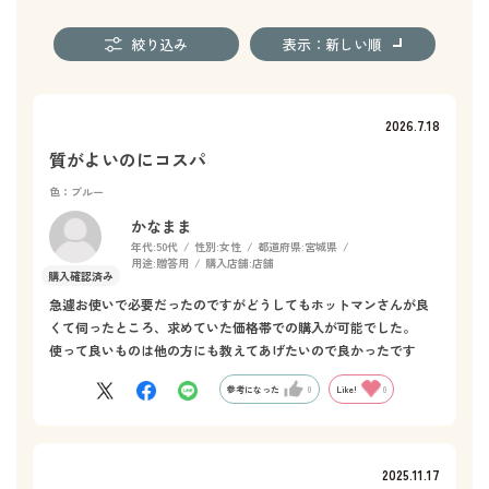
絞り込み
表示：新しい順
2026.7.18
質がよいのにコスパ
色：ブルー
かなまま
年代:
50代
性別:
女性
都道府県:
宮城県
用途:
贈答用
購入店舗:
店舗
急遽お使いで必要だったのですがどうしてもホットマンさんが良
くて伺ったところ、求めていた価格帯での購入が可能でした。
使って良いものは他の方にも教えてあげたいので良かったです
参考になった
0
Like!
0
2025.11.17