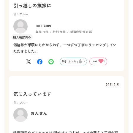
引っ越しの挨拶に
色：ブルー
no name
年代:
20代
性別:
女性
都道府県:
東京都
価格帯が手頃にもかからわず、一つずつ丁寧にラッピングしてい
ただきました。
参考になった
0
Like!
1
2021.5.21
気に入っています
色：ブルー
おんせん
洗面所用やバスタオルは1秒タオルですが、エメの薄さと花柄が可