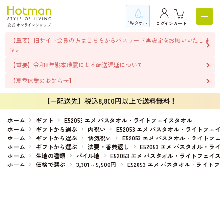
1秒タオル
ログイン
カート
【重要】旧サイト会員の方はこちらからパスワード再設定をお願いいたしま
す。
【重要】令和8年熊本地震による配送遅延について
【夏季休業のお知らせ】
【一配送先】税込
8,800円
以上で
送料無料！
ホーム
ギフト
E52053 エメ バスタオル・ライトフェイスタオル
ホーム
ギフトから選ぶ
内祝い
E52053 エメ バスタオル・ライトフェ
ホーム
ギフトから選ぶ
快気祝い
E52053 エメ バスタオル・ライト
ホーム
ギフトから選ぶ
法要・香典返し
E52053 エメ バスタオル・
ホーム
生地の種類
パイル地
E52053 エメ バスタオル・ライトフェイ
ホーム
価格で選ぶ
3,301～5,500円
E52053 エメ バスタオル・ライ