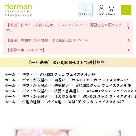
1秒タオル
ログイン
カート
【重要】旧サイト会員の方はこちらからパスワード再設定をお願いいたしま
す。
【重要】令和8年熊本地震による配送遅延について
【夏季休業のお知らせ】
【一配送先】税込
8,800円
以上で
送料無料！
ホーム
ギフト
W34003 クッカ フェイスタオル2P
ホーム
ギフトから選ぶ
内祝い
W34003 クッカ フェイスタオル2P
ホーム
ギフトから選ぶ
快気祝い
W34003 クッカ フェイスタオル2P
ホーム
ギフトから選ぶ
法要・香典返し
W34003 クッカ フェイスタオ
ホーム
ギフトから選ぶ
ほんのきもち
W34003 クッカ フェイスタオル2
ホーム
生地の種類
パイル地
W34003 クッカ フェイスタオル2P