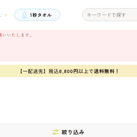
と
1秒タオル
願いいたします。
【一配送先】税込
8,800円
以上で
送料無料！
絞り込み