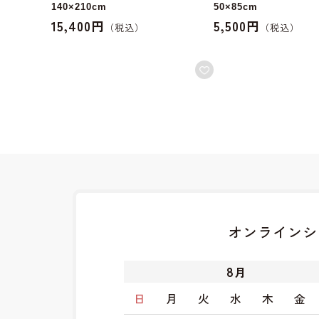
140×210cm
50×85cm
15,400円
5,500円
オンラインシ
8
月
日
月
火
水
木
金