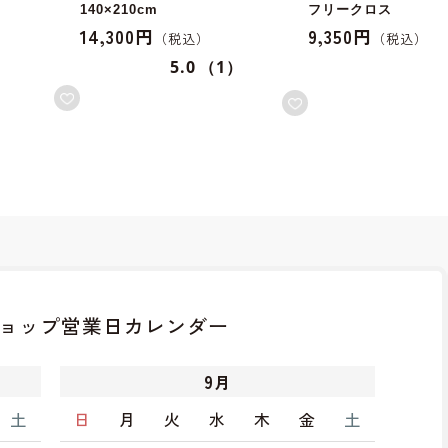
140×210cm
フリークロス
14,300円
9,350円
5.0
（1）
ョップ
営業日カレンダー
9
月
土
日
月
火
水
木
金
土