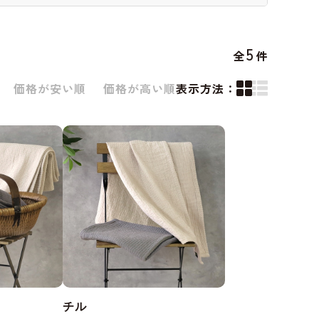
5
全
件
価格が安い順
価格が高い順
表示方法：
チル