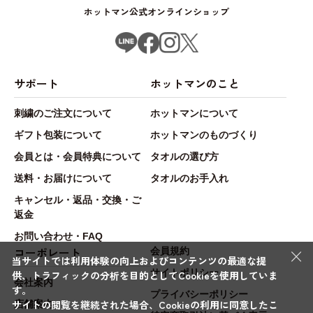
ホットマン公式オンラインショップ
サポート
ホットマンのこと
刺繍のご注文について
ホットマンについて
ギフト包装について
ホットマンのものづくり
会員とは・会員特典について
タオルの選び方
送料・お届けについて
タオルのお手入れ
キャンセル・返品・交換・ご
返金
お問い合わせ・FAQ
×
コーポレート
会員規約
当サイトでは利用体験の向上およびコンテンツの最適な提
サイトポリシー
供、トラフィックの分析を目的としてCookieを使用していま
会社案内
す。
プライバシーポリシー
サイトの閲覧を継続された場合、Cookieの利用に同意したこ
店舗案内