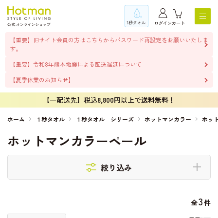
1秒タオル
ログイン
カート
【重要】旧サイト会員の方はこちらからパスワード再設定をお願いいたしま
す。
【重要】令和8年熊本地震による配送遅延について
【夏季休業のお知らせ】
【一配送先】税込
8,800円
以上で
送料無料！
ホーム
１秒タオル
１秒タオル シリーズ
ホットマンカラー
ホッ
ホットマンカラーペール
絞り込み
3
全
件