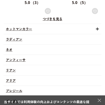
5.0
（3）
5.0
（5）
つづきを見る
ホットマンカラー
ラディアン
ネオ
アンフィーサ
リアン
アリア
プレジール
×
ボーダー
当サイトでは利用体験の向上およびコンテンツの最適な提