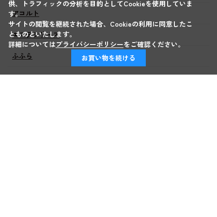
供、トラフィックの分析を目的としてCookieを使用していま
アコルト
す。
サイトの閲覧を継続された場合、Cookieの利用に同意したこ
とものといたします。
エステシリーズ
詳細については
プライバシーポリシー
をご確認ください。
ふふら
お買い物を続ける
ピオニー
メアリーローズ
FTハミングバード
イニシャル
マーシャ
かくれんぼ
ティティ