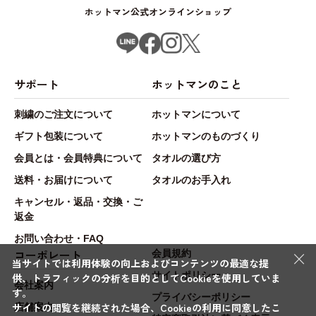
ホットマン公式オンラインショップ
サポート
ホットマンのこと
刺繍のご注文について
ホットマンについて
ギフト包装について
ホットマンのものづくり
会員とは・会員特典について
タオルの選び方
送料・お届けについて
タオルのお手入れ
キャンセル・返品・交換・ご
返金
お問い合わせ・FAQ
×
コーポレート
会員規約
当サイトでは利用体験の向上およびコンテンツの最適な提
サイトポリシー
供、トラフィックの分析を目的としてCookieを使用していま
会社案内
す。
プライバシーポリシー
サイトの閲覧を継続された場合、Cookieの利用に同意したこ
店舗案内