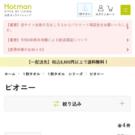
1秒タオル
ログイン
カート
【重要】旧サイト会員の方はこちらからパスワード再設定をお願いいたしま
す。
【重要】令和8年熊本地震による配送遅延について
【夏季休業のお知らせ】
【一配送先】税込
8,800円
以上で
送料無料！
ホーム
１秒タオル
１秒タオル シリーズ
ピオニー
ピオニー
絞り込み
4
全
件