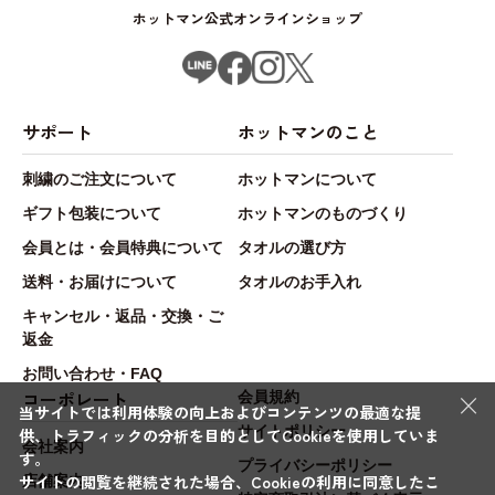
ホットマン公式オンラインショップ
サポート
ホットマンのこと
刺繍のご注文について
ホットマンについて
ギフト包装について
ホットマンのものづくり
会員とは・会員特典について
タオルの選び方
送料・お届けについて
タオルのお手入れ
キャンセル・返品・交換・ご
返金
お問い合わせ・FAQ
×
コーポレート
会員規約
当サイトでは利用体験の向上およびコンテンツの最適な提
サイトポリシー
供、トラフィックの分析を目的としてCookieを使用していま
会社案内
す。
プライバシーポリシー
サイトの閲覧を継続された場合、Cookieの利用に同意したこ
店舗案内