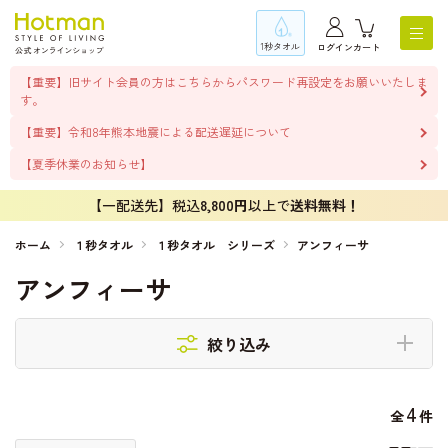
1秒タオル
ログイン
カート
【重要】旧サイト会員の方はこちらからパスワード再設定をお願いいたしま
す。
【重要】令和8年熊本地震による配送遅延について
【夏季休業のお知らせ】
【一配送先】税込
8,800円
以上で
送料無料！
ホーム
１秒タオル
１秒タオル シリーズ
アンフィーサ
アンフィーサ
絞り込み
4
全
件