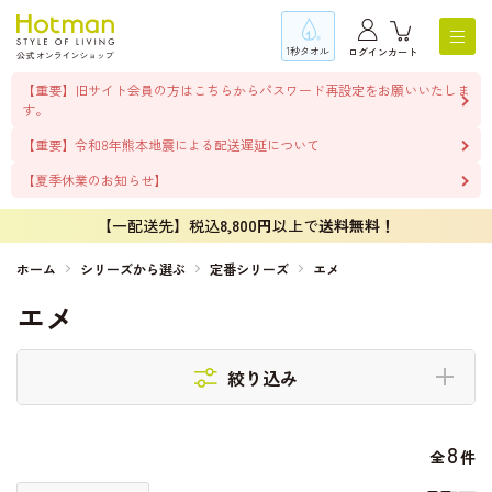
1秒タオル
ログイン
カート
【重要】旧サイト会員の方はこちらからパスワード再設定をお願いいたしま
す。
【重要】令和8年熊本地震による配送遅延について
【夏季休業のお知らせ】
【一配送先】税込
8,800円
以上で
送料無料！
ホーム
シリーズから選ぶ
定番シリーズ
エメ
エメ
絞り込み
8
全
件