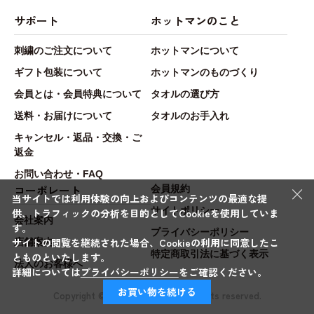
サポート
ホットマンのこと
刺繍のご注文について
ホットマンについて
ギフト包装について
ホットマンのものづくり
会員とは・会員特典について
タオルの選び方
送料・お届けについて
タオルのお手入れ
キャンセル・返品・交換・ご
返金
お問い合わせ・FAQ
×
コーポレート
会員規約
当サイトでは利用体験の向上およびコンテンツの最適な提
サイトポリシー
供、トラフィックの分析を目的としてCookieを使用していま
会社案内
す。
プライバシーポリシー
サイトの閲覧を継続された場合、Cookieの利用に同意したこ
店舗案内
特定商取引法に基づく表示
とものといたします。
法人のお客様へ
詳細については
プライバシーポリシー
をご確認ください。
お買い物を続ける
Copyright © Hotman.Co.,Ltd. All rights reserved.