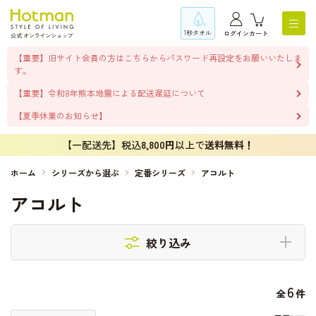
1秒タオル
ログイン
カート
【重要】旧サイト会員の方はこちらからパスワード再設定をお願いいたしま
す。
【重要】令和8年熊本地震による配送遅延について
【夏季休業のお知らせ】
【一配送先】税込
8,800円
以上で
送料無料！
ホーム
シリーズから選ぶ
定番シリーズ
アコルト
アコルト
絞り込み
6
全
件