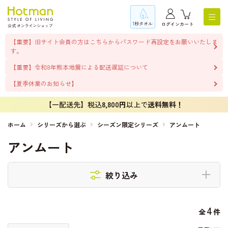
1秒タオル
ログイン
カート
【重要】旧サイト会員の方はこちらからパスワード再設定をお願いいたしま
す。
【重要】令和8年熊本地震による配送遅延について
【夏季休業のお知らせ】
【一配送先】税込
8,800円
以上で
送料無料！
ホーム
シリーズから選ぶ
シーズン限定シリーズ
アンムート
アンムート
絞り込み
4
全
件