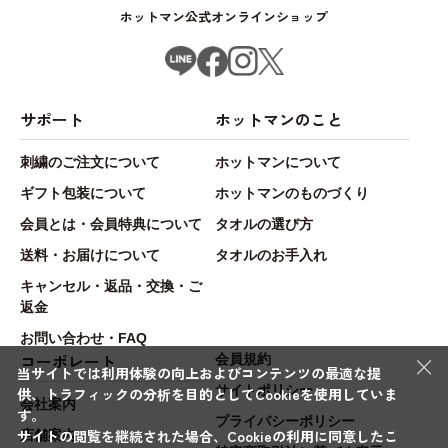
ホットマン公式オンラインショップ
サポート
ホットマンのこと
刺繍のご注文について
ホットマンについて
ギフト包装について
ホットマンのものづくり
会員とは・会員特典について
タオルの選び方
送料・お届けについて
タオルのお手入れ
キャンセル・返品・交換・ご
返金
お問い合わせ・FAQ
×
コーポレート
会員規約
当サイトでは利用体験の向上およびコンテンツの最適な提
サイトポリシー
供、トラフィックの分析を目的としてCookieを使用していま
会社案内
す。
プライバシーポリシー
サイトの閲覧を継続された場合、Cookieの利用に同意したこ
店舗案内