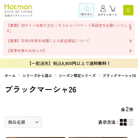
1秒タオル
ログイン
カート
【重要】旧サイト会員の方はこちらからパスワード再設定をお願いいたしま
す。
【重要】令和8年熊本地震による配送遅延について
【夏季休業のお知らせ】
【一配送先】税込
8,800円
以上で
送料無料！
ホーム
シリーズから選ぶ
シーズン限定シリーズ
ブラックマーシャ26
ブラックマーシャ26
2
全
件
表示方法：