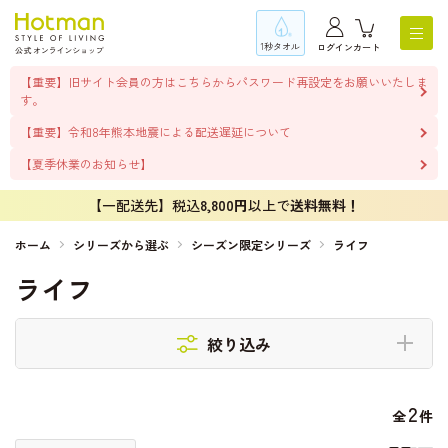
1秒タオル
ログイン
カート
【重要】旧サイト会員の方はこちらからパスワード再設定をお願いいたしま
す。
【重要】令和8年熊本地震による配送遅延について
【夏季休業のお知らせ】
【一配送先】税込
8,800円
以上で
送料無料！
ホーム
シリーズから選ぶ
シーズン限定シリーズ
ライフ
ライフ
絞り込み
2
全
件