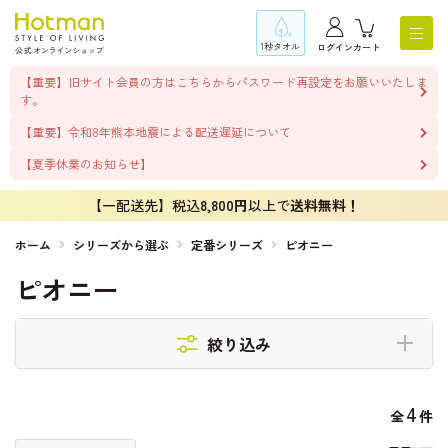
1秒タオル
ログイン
カート
【重要】旧サイト会員の方はこちらからパスワード再設定をお願いいたしま
す。
【重要】令和8年熊本地震による配送遅延について
【夏季休業のお知らせ】
【一配送先】税込
8,800円
以上で
送料無料！
ホーム
シリーズから選ぶ
定番シリーズ
ピオニー
ピオニー
絞り込み
4
全
件