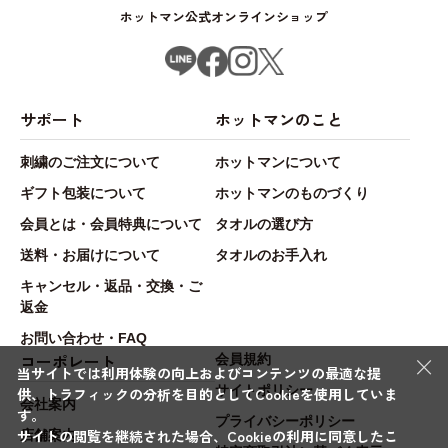
ホットマン公式オンラインショップ
サポート
ホットマンのこと
刺繍のご注文について
ホットマンについて
ギフト包装について
ホットマンのものづくり
会員とは・会員特典について
タオルの選び方
送料・お届けについて
タオルのお手入れ
キャンセル・返品・交換・ご
返金
お問い合わせ・FAQ
×
コーポレート
会員規約
当サイトでは利用体験の向上およびコンテンツの最適な提
サイトポリシー
供、トラフィックの分析を目的としてCookieを使用していま
会社案内
す。
プライバシーポリシー
サイトの閲覧を継続された場合、Cookieの利用に同意したこ
店舗案内