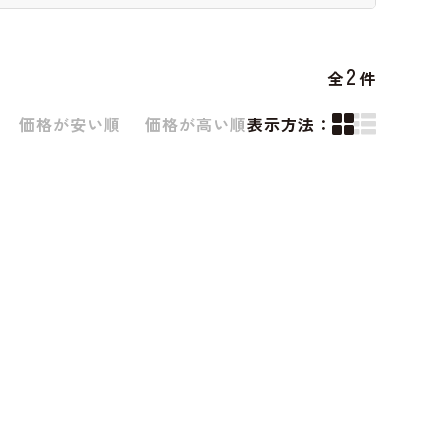
2
全
件
価格が安い順
価格が高い順
表示方法：