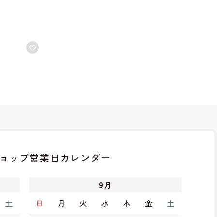
ョップ
営業日カレンダー
9
月
土
日
月
火
水
木
金
土