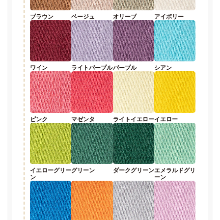
ブラウン
ベージュ
オリーブ
アイボリー
ワイン
ライトパープル
パープル
シアン
ピンク
マゼンタ
ライトイエロー
イエロー
イエローグリー
グリーン
ダークグリーン
エメラルドグリ
ン
ーン