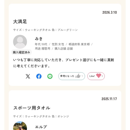
2026.3.10
大満足
サイズ：ウォーキングタオル
色：ブルーグリーン
みき
年代:
50代
性別:
女性
都道府県:
東京都
用途:
贈答用
購入店舗:
店舗
いつも丁寧に対応していただき、プレゼント選びにも一緒に真剣
に考えてくださいます。
参考になった
1
Like!
0
2025.11.17
スポーツ用タオル
サイズ：ウォーキングタオル
色：オレンジ
エルブ