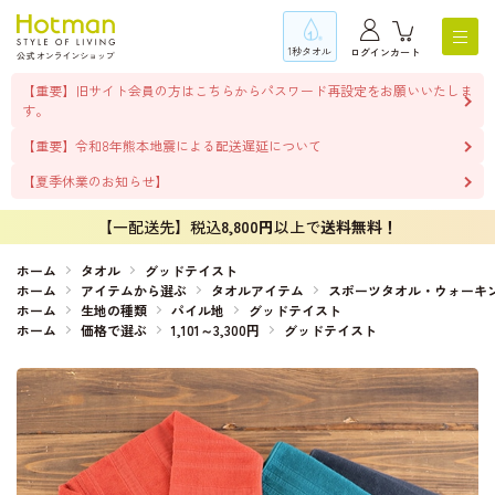
1秒タオル
ログイン
カート
【重要】旧サイト会員の方はこちらからパスワード再設定をお願いいたしま
す。
【重要】令和8年熊本地震による配送遅延について
【夏季休業のお知らせ】
【一配送先】税込
8,800円
以上で
送料無料！
ホーム
タオル
グッドテイスト
ホーム
アイテムから選ぶ
タオルアイテム
スポーツタオル・ウォーキ
ホーム
生地の種類
パイル地
グッドテイスト
ホーム
価格で選ぶ
1,101～3,300円
グッドテイスト