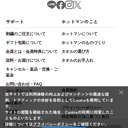
サポート
ホットマンのこと
刺繍のご注文について
ホットマンについて
ギフト包装について
ホットマンのものづくり
会員とは・会員特典について
タオルの選び方
送料・お届けについて
タオルのお手入れ
キャンセル・返品・交換・ご
返金
お問い合わせ・FAQ
×
コーポレート
会員規約
当サイトでは利用体験の向上およびコンテンツの最適な提
サイトポリシー
供、トラフィックの分析を目的としてCookieを使用していま
会社案内
す。
プライバシーポリシー
サイトの閲覧を継続された場合、Cookieの利用に同意したこ
店舗案内
特定商取引法に基づく表示
とものといたします。
法人のお客様へ
詳細については
プライバシーポリシー
をご確認ください。
グッドテイスト