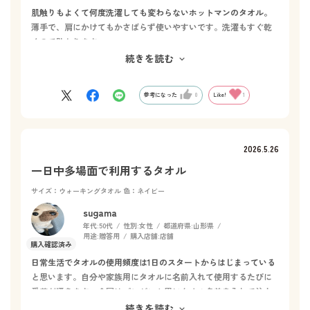
肌触りもよくて何度洗濯しても変わらないホットマンのタオル。
薄手で、肩にかけてもかさばらず使いやすいです。洗濯もすぐ乾
くので助かります。
今回のシリーズはパパ向けの刺繍と色合いでしたが、中高生で
続きを読む
も使いやすいシリーズもあればよいとおもいます。
参考になった
0
Like!
1
2026.5.26
一日中多場面で利用するタオル
サイズ：ウォーキングタオル
色：ネイビー
sugama
年代:
50代
性別:
女性
都道府県:
山形県
用途:
贈答用
購入店舗:
店舗
日常生活でタオルの使用頻度は1日のスタートからはじまっている
と思います。自分や家族用にタオルに名前入れて使用するたびに
愛着が湧きます。今回はプレゼント用にタオル名前を入れて注文
しました。どのタオルにしようかスタッフさんからアドバイス頂
続きを読む