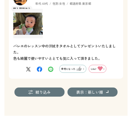
年代:
60代
性別:
女性
都道府県:
東京都
バレエのレッスン中の汗拭きタオルとしてプレゼントいたしまし
た。
色も綺麗で使いやすいととても気に入って頂きました。
参考になった
0
Like!
0
絞り込み
表示：新しい順