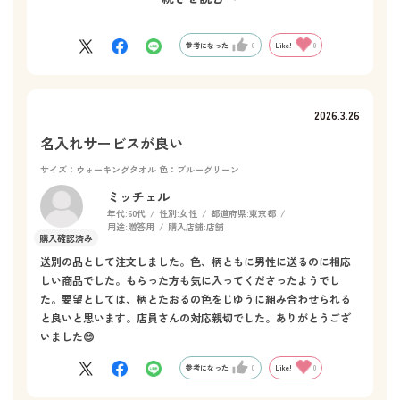
きタオルを選びました。
参考になった
0
Like!
0
2026.3.26
名入れサービスが良い
サイズ：ウォーキングタオル
色：ブルーグリーン
ミッチェル
年代:
60代
性別:
女性
都道府県:
東京都
用途:
贈答用
購入店舗:
店舗
送別の品として注文しました。色、柄ともに男性に送るのに相応
しい商品でした。もらった方も気に入ってくださったようでし
た。要望としては、柄とたおるの色をじゆうに組み合わせられる
と良いと思います。店員さんの対応親切でした。ありがとうござ
いました😊
参考になった
0
Like!
0