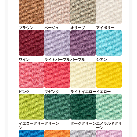
ブラウン
ベージュ
オリーブ
アイボリー
ワイン
ライトパープル
パープル
シアン
ピンク
マゼンタ
ライトイエロー
イエロー
イエローグリー
グリーン
ダークグリーン
エメラルドグリ
ン
ーン