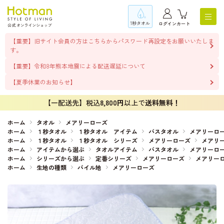
1秒タオル
ログイン
カート
【重要】旧サイト会員の方はこちらからパスワード再設定をお願いいたしま
す。
【重要】令和8年熊本地震による配送遅延について
【夏季休業のお知らせ】
【一配送先】税込
8,800円
以上で
送料無料！
ホーム
タオル
メアリーローズ
ホーム
１秒タオル
１秒タオル アイテム
バスタオル
メアリーロ
ホーム
１秒タオル
１秒タオル シリーズ
メアリーローズ
メアリ
ホーム
アイテムから選ぶ
タオルアイテム
バスタオル
メアリーロ
ホーム
シリーズから選ぶ
定番シリーズ
メアリーローズ
メアリー
ホーム
生地の種類
パイル地
メアリーローズ