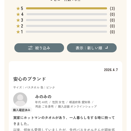
5
★
(3)
4
★
(0)
3
★
(0)
2
★
(0)
1
★
(0)
絞り込み
表示：新しい順
2026.4.7
安心のブランド
サイズ：バスタオル
色：ピンク
みのみの
年代:
40代
性別:
女性
都道府県:
愛知県
用途:
ご自身用
購入店舗:
オンラインショップ
実家にホットマンのタオルがあり、一人暮らしをする時に持って
きました。
以来、何年も愛用していましたが、先代バスタオルさんが経年劣