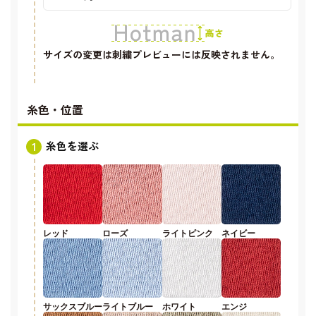
サイズの変更は刺繍プレビューには反映されません。
糸色・位置
糸色を選ぶ
レッド
ローズ
ライトピンク
ネイビー
サックスブルー
ライトブルー
ホワイト
エンジ