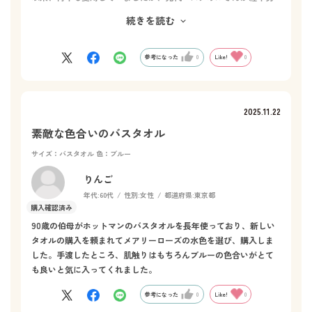
化による生地の裂けにより、この度新しくお迎えしました。
続きを読む
先代に似たバスタオルで、使用してまだ数日ですが、やっぱり素
敵なバスタオルです！
参考になった
0
Like!
0
2025.11.22
素敵な色合いのバスタオル
サイズ：バスタオル
色：ブルー
りんご
年代:
60代
性別:
女性
都道府県:
東京都
90歳の伯母がホットマンのバスタオルを長年使っており、新しい
タオルの購入を頼まれてメアリーローズの水色を選び、購入しま
した。手渡したところ、肌触りはもちろんブルーの色合いがとて
も良いと気に入ってくれました。
参考になった
0
Like!
0