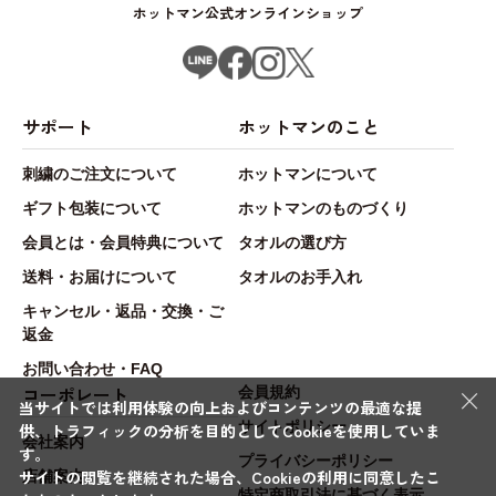
ホットマン公式オンラインショップ
サポート
ホットマンのこと
刺繍のご注文について
ホットマンについて
ギフト包装について
ホットマンのものづくり
会員とは・会員特典について
タオルの選び方
送料・お届けについて
タオルのお手入れ
キャンセル・返品・交換・ご
返金
お問い合わせ・FAQ
×
コーポレート
会員規約
当サイトでは利用体験の向上およびコンテンツの最適な提
サイトポリシー
供、トラフィックの分析を目的としてCookieを使用していま
会社案内
す。
プライバシーポリシー
サイトの閲覧を継続された場合、Cookieの利用に同意したこ
店舗案内
特定商取引法に基づく表示