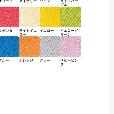
オリーブ
アイボリー
ワイン
ライトパー
プル
マゼンタ
ライトイエ
イエロー
イエローグ
ロー
リーン
ブルー
オレンジ
グレー
ベビーピン
ク