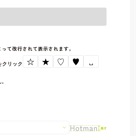
。
よって改行されて表示されます。
☆
★
♡
♥
␣
をクリック
ん。