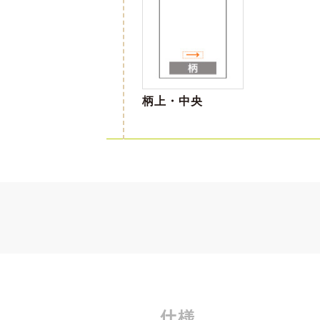
柄上・中央
仕様