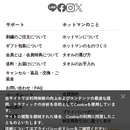
サポート
ホットマンのこと
刺繍のご注文について
ホットマンについて
ギフト包装について
ホットマンのものづくり
会員とは・会員特典について
タオルの選び方
送料・お届けについて
タオルのお手入れ
キャンセル・返品・交換・ご
返金
お問い合わせ・FAQ
×
コーポレート
会員規約
当サイトでは利用体験の向上およびコンテンツの最適な提
サイトポリシー
供、トラフィックの分析を目的としてCookieを使用していま
会社案内
す。
プライバシーポリシー
サイトの閲覧を継続された場合、Cookieの利用に同意したこ
店舗案内
特定商取引法に基づく表示
とものといたします。
法人のお客様へ
詳細については
プライバシーポリシー
をご確認ください。
ふふらマカロン