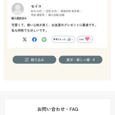
セイコ
年代:
60代
性別:
女性
都道府県:
東京都
用途:
贈答用
購入店舗:
店舗
可愛くて、使い心地が良く、お友達のプレゼントに最適です。
私も何枚でもほしいです。
参考になった
0
Like!
0
絞り込み
表示：新しい順
お問い合わせ・FAQ