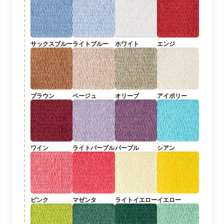
サックスブルー
ライトブルー
ホワイト
エンジ
ブラウン
ベージュ
オリーブ
アイボリー
ワイン
ライトパープル
パープル
シアン
ピンク
マゼンタ
ライトイエロー
イエロー