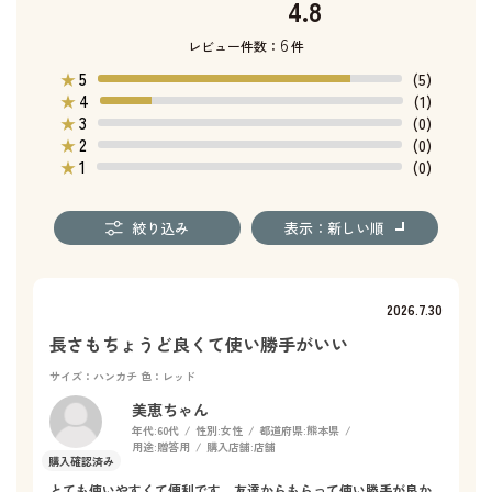
4.8
6
レビュー件数：
件
5
★
(5)
4
★
(1)
3
★
(0)
2
★
(0)
1
★
(0)
絞り込み
表示：新しい順
2026.7.30
長さもちょうど良くて使い勝手がいい
サイズ：ハンカチ
色：レッド
美恵ちゃん
年代:
60代
性別:
女性
都道府県:
熊本県
用途:
贈答用
購入店舗:
店舗
とても使いやすくて便利です，友達からもらって使い勝手が良か