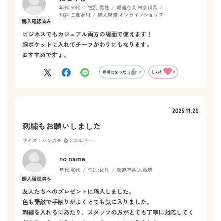
年代:
50代
性別:
男性
都道府県:
神奈川県
用途:
ご自身用
購入店舗:
オンラインショップ
ビジネスでもカジュアル両方の場面で使えます！
胸ポケットに入れてチーフがわりにもなります。
おすすめですょ。
参考になった
0
Like!
0
2025.11.26
刺繍もお願いしました
サイズ：ハンカチ
色：ボルドー
no name
年代:
40代
性別:
女性
都道府県:
大阪府
友人たちへのプレゼントに購入しました。
色も素敵で手触りがよくとても気に入りました。
刺繍を入れるにあたり、スタッフの方がとても丁寧に対応してく