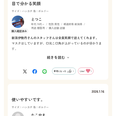
目で分かる笑顔
サイズ：ハンカチ
色：ボルドー
とつこ
年代:
70代～
性別:
男性
都道府県:
新潟県
用途:
贈答用
購入店舗:
店舗
新潟伊勢丹さんのスタッフさんは全員笑顔で迎えてくれます。
マスクはしていますが、口元こ口角が上がっているのが分かりま
す。
新商品へのイントロも上手で購入にそそられます。
続きを読む
一秒タオルをお祝いとしてあげた人からは大変喜ばれ、その事を
スタッフさんに話すのが楽しみで、勝ちの連鎖っていう感じにさ
せてくれます。
参考になった
0
Like!
0
2026.1.16
使いやすいです。
サイズ：ハンカチ
色：ボルドー
たこやま