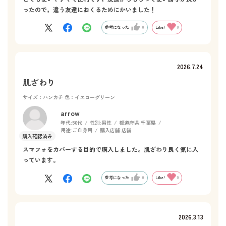
ったので，違う友達におくるためにかいました！
参考になった
0
Like!
0
2026.7.24
肌ざわり
サイズ：ハンカチ
色：イエローグリーン
arrow
年代:
50代
性別:
男性
都道府県:
千葉県
用途:
ご自身用
購入店舗:
店舗
スマフォをカバーする目的で購入しました。肌ざわり良く気に入
っています。
参考になった
0
Like!
0
2026.3.13