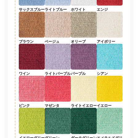
サックスブルー
ライトブルー
ホワイト
エンジ
ブラウン
ベージュ
オリーブ
アイボリー
ワイン
ライトパープル
パープル
シアン
ピンク
マゼンタ
ライトイエロー
イエロー
イエローグリー
グリーン
ダークグリーン
エメラルドグリ