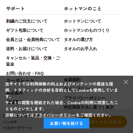
サポート
ホットマンのこと
刺繍のご注文について
ホットマンについて
ギフト包装について
ホットマンのものづくり
会員とは・会員特典について
タオルの選び方
送料・お届けについて
タオルのお手入れ
キャンセル・返品・交換・ご
返金
お問い合わせ・FAQ
×
コーポレート
会員規約
当サイトでは利用体験の向上およびコンテンツの最適な提
サイトポリシー
供、トラフィックの分析を目的としてCookieを使用していま
会社案内
す。
プライバシーポリシー
サイトの閲覧を継続された場合、Cookieの利用に同意したこ
店舗案内
特定商取引法に基づく表示
とものといたします。
法人のお客様へ
詳細については
プライバシーポリシー
をご確認ください。
25ホットマンベロア
カートに入れる
ハンカチ
お買い物を続ける
Copyright © Hotman.Co.,Ltd. All rights reserved.
イエローグリーン