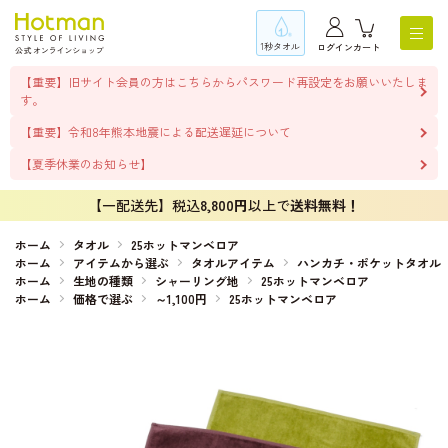
1秒タオル
ログイン
カート
【重要】旧サイト会員の方はこちらからパスワード再設定をお願いいたしま
す。
【重要】令和8年熊本地震による配送遅延について
【夏季休業のお知らせ】
【一配送先】税込
8,800円
以上で
送料無料！
ホーム
タオル
25ホットマンベロア
ホーム
アイテムから選ぶ
タオルアイテム
ハンカチ・ポケットタオル
ホーム
生地の種類
シャーリング地
25ホットマンベロア
ホーム
価格で選ぶ
～1,100円
25ホットマンベロア