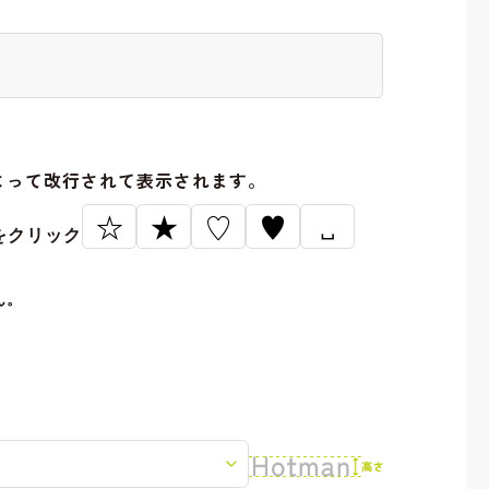
。
よって改行されて表示されます。
☆
★
♡
♥
␣
をクリック
ん。