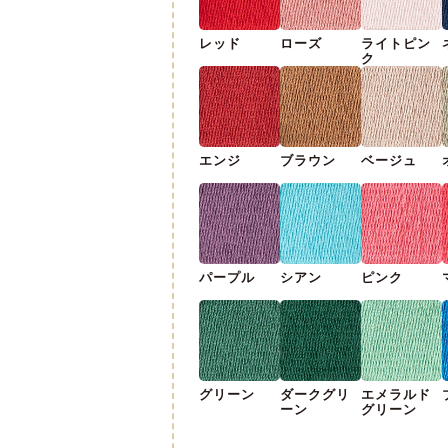
レッド
ローズ
ライトピン
ク
エンジ
ブラウン
ベージュ
パープル
シアン
ピンク
グリーン
ダークグリ
エメラルド
ーン
グリーン