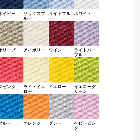
ネイビー
サックスブ
ライトブル
ホワイト
ルー
ー
オリーブ
アイボリー
ワイン
ライトパー
プル
マゼンタ
ライトイエ
イエロー
イエローグ
ロー
リーン
ブルー
オレンジ
グレー
ベビーピン
ク