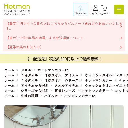
1秒タオル
ログイン
カート
【重要】旧サイト会員の方はこちらからパスワード再設定をお願いいたしま
す。
【重要】令和8年熊本地震による配送遅延について
【夏季休業のお知らせ】
【一配送先】税込
8,800円
以上で
送料無料！
ホーム
タオル
ホットマンカラー12
ホーム
１秒タオル
１秒タオル アイテム
ウォッシュタオル・ゲスト
ホーム
１秒タオル
１秒タオル シリーズ
ホットマンカラー
ホット
ホーム
アイテムから選ぶ
タオルアイテム
ウォッシュタオル・ゲスト
ホーム
シリーズから選ぶ
定番シリーズ
ホットマンカラー
ホットマ
ホーム
生地の種類
パイル地
ホットマンカラー12