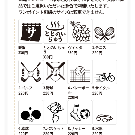
品ではご選択いただいた糸色で刺繍いたします。
ワンポイント刺繍のサイズは変更できません。
暖簾
ととのいちゅ
ヴィヒタ
1.テニス
330円
う
330円
220円
330円
2.ゴルフ
3.野球
4.バレーボー
5.サイクル
220円
220円
ル
220円
220円
6.卓球
7.バスケット
8.サッカー
9.水泳
220円
220円
220円
220円