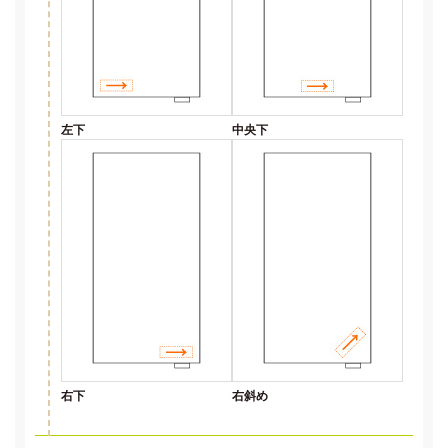
左下
中央下
右下
右斜め