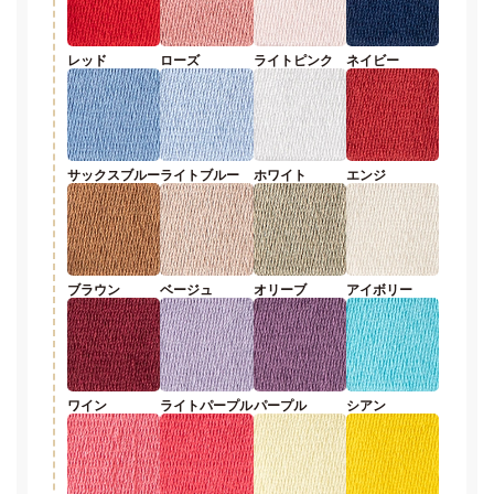
レッド
ローズ
ライトピンク
ネイビー
サックスブルー
ライトブルー
ホワイト
エンジ
ブラウン
ベージュ
オリーブ
アイボリー
ワイン
ライトパープル
パープル
シアン