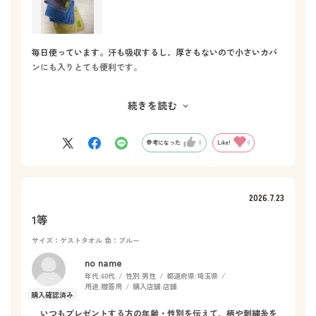
毎日使っています。汗も吸収するし、厚さもないので小さいカバ
ンにも入りとても便利です。
自分使い、プレゼントにも利用しています。
続きを読む
定期的な限定色を販売して欲しい。濃い系の、ブルーや、ピン
ク、黄色、オレンジがあるといいな、と思います。
参考になった
0
Like!
0
白やベージュなどの薄い色は汚れが目立つから利用していませ
ん。
2026.7.23
1等
サイズ：ゲストタオル
色：ブルー
no name
年代:
60代
性別:
男性
都道府県:
埼玉県
用途:
贈答用
購入店舗:
店舗
いつもプレゼントする方の年齢・性別を伝えて、柄や刺繍糸を