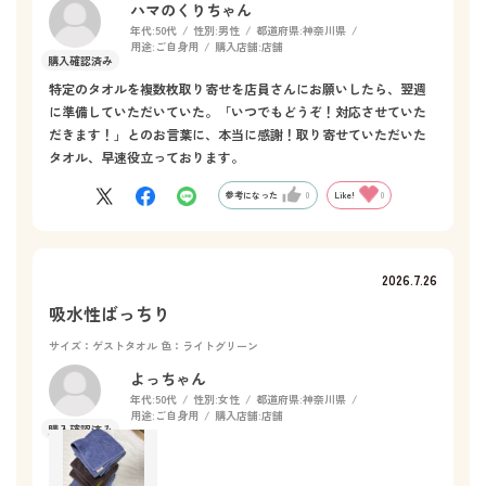
ハマのくりちゃん
年代:
50代
性別:
男性
都道府県:
神奈川県
用途:
ご自身用
購入店舗:
店舗
特定のタオルを複数枚取り寄せを店員さんにお願いしたら、翌週
に準備していただいていた。「いつでもどうぞ！対応させていた
だきます！」とのお言葉に、本当に感謝！取り寄せていただいた
タオル、早速役立っております。
参考になった
0
Like!
0
2026.7.26
吸水性ばっちり
サイズ：ゲストタオル
色：ライトグリーン
よっちゃん
年代:
50代
性別:
女性
都道府県:
神奈川県
用途:
ご自身用
購入店舗:
店舗