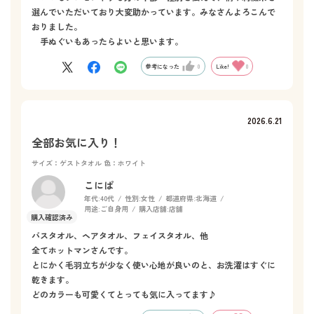
選んでいただいており大変助かっています。みなさんよろこんで
おりました。
手ぬぐいもあったらよいと思います。
参考になった
0
Like!
0
2026.6.21
全部お気に入り！
サイズ：ゲストタオル
色：ホワイト
こにぱ
年代:
40代
性別:
女性
都道府県:
北海道
用途:
ご自身用
購入店舗:
店舗
バスタオル、ヘアタオル、フェイスタオル、他
全てホットマンさんです。
とにかく毛羽立ちが少なく使い心地が良いのと、お洗濯はすぐに
乾きます。
どのカラーも可愛くてとっても気に入ってます♪