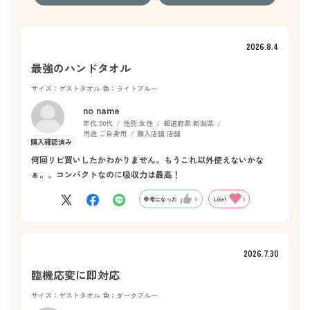
2026.8.4
最強のハンドタオル
サイズ：ゲストタオル
色：ライトブルー
no name
年代:
50代
性別:
女性
都道府県:
新潟県
用途:
ご自身用
購入店舗:
店舗
何回リピ買いしたかわかりません。もうこれ以外使えないかな
ぁ。。コンパクトなのに吸収力は最高！
参考になった
0
Like!
0
2026.7.30
臨機応変に即対応
サイズ：ゲストタオル
色：ダークブルー