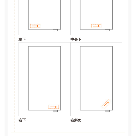
左下
中央下
右下
右斜め