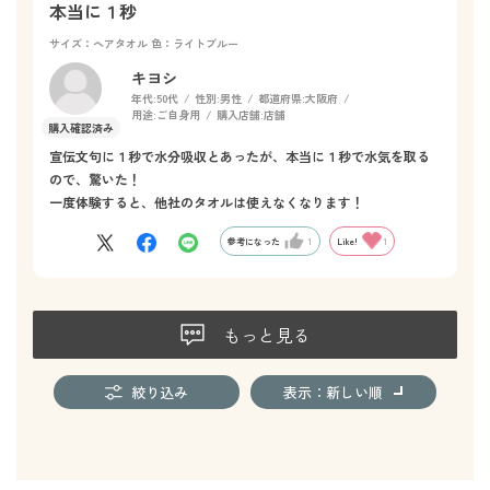
本当に１秒
サイズ：ヘアタオル
色：ライトブルー
キヨシ
年代:
50代
性別:
男性
都道府県:
大阪府
用途:
ご自身用
購入店舗:
店舗
宣伝文句に１秒で水分吸収とあったが、本当に１秒で水気を取る
ので、驚いた！
一度体験すると、他社のタオルは使えなくなります！
参考になった
1
Like!
1
もっと見る
絞り込み
表示：新しい順