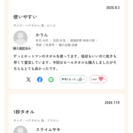
2026.8.3
使いやすい
サイズ：ヘアタオル
色：ピンク
かりん
年代:
40代
性別:
女性
都道府県:
神奈川県
用途:
ご自身用
購入店舗:
店舗
ずっとホットマンのタオルを使ってます。吸収もいいのに乾きも
早くて重宝しています。今回はセールタオルも購入しましたがそ
ちらもとても良かったです。
参考になった
0
Like!
0
2026.7.19
1秒タオル
サイズ：ヘアタオル
色：ブラウン
スライムサキ