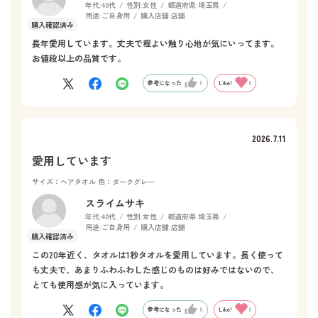
年代:
40代
性別:
女性
都道府県:
埼玉県
用途:
ご自身用
購入店舗:
店舗
長年愛用しています。丈夫で程よい触り心地が気にいってます。
お値段以上の品質です。
参考になった
0
Like!
0
2026.7.11
愛用しています
サイズ：ヘアタオル
色：ダークグレー
スライムサキ
年代:
40代
性別:
女性
都道府県:
埼玉県
用途:
ご自身用
購入店舗:
店舗
この20年近く、タオルは1秒タオルを愛用しています。長く使って
も丈夫で、あまりふわふわした感じのものは好みではないので、
とても使用感が気に入っています。
参考になった
0
Like!
0