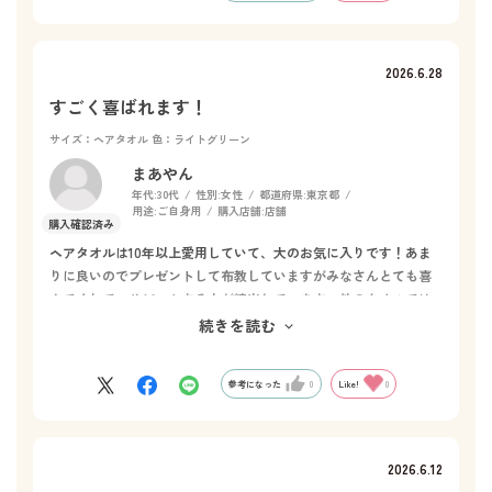
2026.6.28
すごく喜ばれます！
サイズ：ヘアタオル
色：ライトグリーン
まあやん
年代:
30代
性別:
女性
都道府県:
東京都
用途:
ご自身用
購入店舗:
店舗
ヘアタオルは10年以上愛用していて、大のお気に入りです！あま
りに良いのでプレゼントして布教していますがみなさんとても喜
んでくれて、リピートする人が続出しています。他のタオルでは
ドライヤーの時間もかかるし、髪へのダメージも気になるので、
続きを読む
一秒タオル一択です！
参考になった
0
Like!
0
2026.6.12