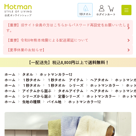
1秒タオル
ログイン
カート
【重要】旧サイト会員の方はこちらからパスワード再設定をお願いいたしま
す。
【重要】令和8年熊本地震による配送遅延について
【夏季休業のお知らせ】
【一配送先】税込
8,800円
以上で
送料無料！
ホーム
タオル
ホットマンカラー12
ホーム
１秒タオル
１秒タオル アイテム
ヘアタオル
ホットマンカ
ホーム
１秒タオル
１秒タオル シリーズ
ホットマンカラー
ホット
ホーム
アイテムから選ぶ
タオルアイテム
ヘアタオル
ホットマンカ
ホーム
シリーズから選ぶ
定番シリーズ
ホットマンカラー
ホットマ
ホーム
生地の種類
パイル地
ホットマンカラー12