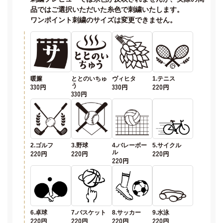
品ではご選択いただいた糸色で刺繍いたします。
ワンポイント刺繍のサイズは変更できません。
暖簾
ととのいちゅ
ヴィヒタ
1.テニス
330円
う
330円
220円
330円
2.ゴルフ
3.野球
4.バレーボー
5.サイクル
220円
220円
ル
220円
220円
6.卓球
7.バスケット
8.サッカー
9.水泳
220円
220円
220円
220円