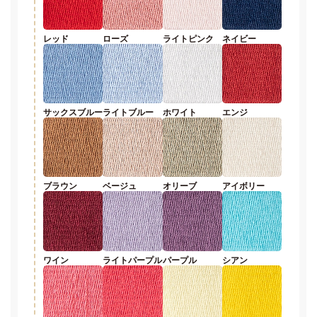
レッド
ローズ
ライトピンク
ネイビー
サックスブルー
ライトブルー
ホワイト
エンジ
ブラウン
ベージュ
オリーブ
アイボリー
ワイン
ライトパープル
パープル
シアン