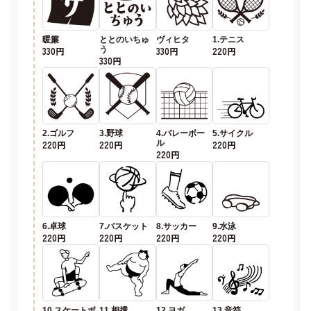
暖簾
ととのいちゅ
ヴィヒタ
1.テニス
330円
う
330円
220円
330円
2.ゴルフ
3.野球
4.バレーボー
5.サイクル
220円
220円
ル
220円
220円
6.卓球
7.バスケット
8.サッカー
9.水泳
220円
220円
220円
220円
10.スケートボ
11.相撲
12.ヨガ
13.音符