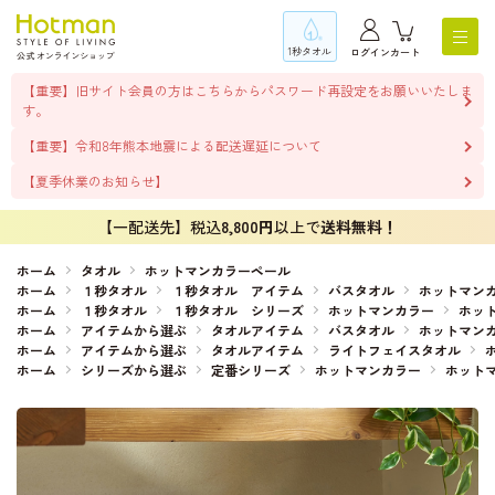
1秒タオル
ログイン
カート
【重要】旧サイト会員の方はこちらからパスワード再設定をお願いいたしま
す。
【重要】令和8年熊本地震による配送遅延について
【夏季休業のお知らせ】
【一配送先】税込
8,800円
以上で
送料無料！
ホーム
タオル
ホットマンカラーペール
ホーム
１秒タオル
１秒タオル アイテム
バスタオル
ホットマン
ホーム
１秒タオル
１秒タオル シリーズ
ホットマンカラー
ホッ
ホーム
アイテムから選ぶ
タオルアイテム
バスタオル
ホットマン
ホーム
アイテムから選ぶ
タオルアイテム
ライトフェイスタオル
ホーム
シリーズから選ぶ
定番シリーズ
ホットマンカラー
ホット