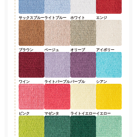
サックスブルー
ライトブルー
ホワイト
エンジ
ブラウン
ベージュ
オリーブ
アイボリー
ワイン
ライトパープル
パープル
シアン
ピンク
マゼンタ
ライトイエロー
イエロー