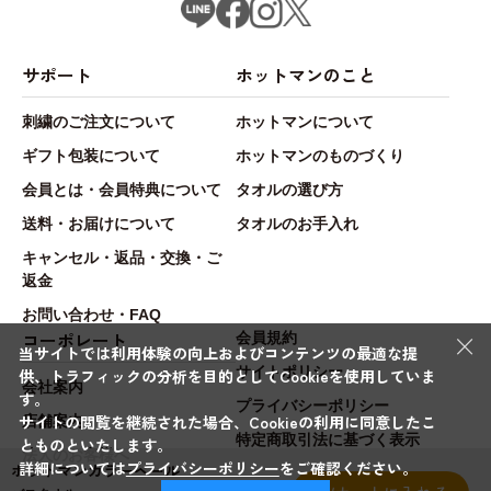
サポート
ホットマンのこと
刺繍のご注文について
ホットマンについて
ギフト包装について
ホットマンのものづくり
会員とは・会員特典について
タオルの選び方
送料・お届けについて
タオルのお手入れ
キャンセル・返品・交換・ご
返金
お問い合わせ・FAQ
×
コーポレート
会員規約
当サイトでは利用体験の向上およびコンテンツの最適な提
サイトポリシー
供、トラフィックの分析を目的としてCookieを使用していま
会社案内
す。
プライバシーポリシー
サイトの閲覧を継続された場合、Cookieの利用に同意したこ
店舗案内
特定商取引法に基づく表示
とものといたします。
法人のお客様へ
詳細については
プライバシーポリシー
をご確認ください。
ホットマンカラーペール