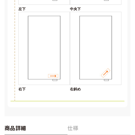
左下
中央下
右下
右斜め
商品詳細
仕様