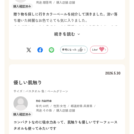
用途:
贈答用
購入店舗:
店舗
贈り物を探しに行きカラーペールを紹介して頂きました。淡い落
ち着いた綺麗なお色でとても気に入りました。
今まで欲しかったお色です。少し薄手なのもより乾きやすいので
はないかと思います。
続きを読む
今度は家庭用にも買おうと思います。
参考になった
0
Like!
0
2026.5.30
優しい肌触り
サイズ：バスタオル
色：ペールグリーン
no name
年代:
60代
性別:
女性
都道府県:
兵庫県
用途:
その他
購入店舗:
店舗
コンパクトなのに吸水力あって、肌触りも優しいです〜フェース
タオルも使ってみたいです