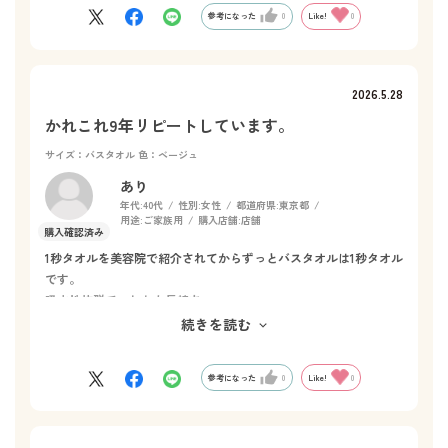
参考になった
0
Like!
0
2026.5.28
かれこれ9年リピートしています。
サイズ：バスタオル
色：ベージュ
あり
年代:
40代
性別:
女性
都道府県:
東京都
用途:
ご家族用
購入店舗:
店舗
1秒タオルを美容院で紹介されてからずっとバスタオルは1秒タオル
です。
吸水性抜群で、しかも長持ち。
私はいつも成城店で購入していたのですが、閉店と聞き残念で
続きを読む
す。
参考になった
0
Like!
0