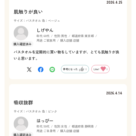
2026.4.25
肌触りが良い
サイズ：バスタオル
色：ベージュ
しげやん
年代:
60代
性別:
男性
都道府県:
東京都
用途:
ご家族用
購入店舗:
店舗
バスタオルを定期的に買い物をしていますが、とても肌触りが良
いと思います。
参考になった
0
Like!
0
2026.4.14
吸収抜群
サイズ：バスタオル
色：ピンク
はっぴー
年代:
50代
性別:
女性
都道府県:
静岡県
用途:
ご自身用
購入店舗:
店舗