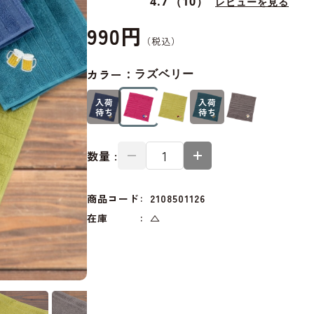
4.7
（10）
レビューを見る
990円
カラー：
ラズベリー
入荷
入荷
待ち
待ち
数量 :
商品コード
2108501126
在庫
△