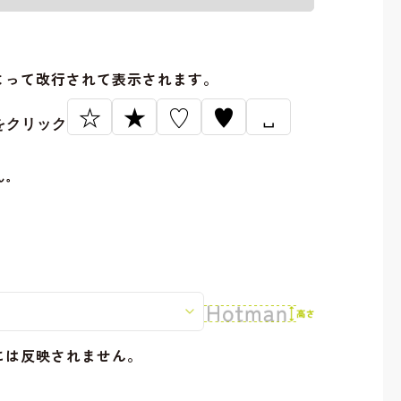
。
よって改行されて表示されます。
☆
★
♡
♥
␣
をクリック
ん。
には反映されません。