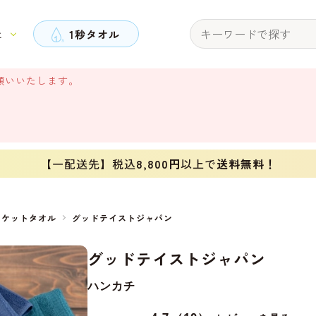
と
1秒タオル
願いいたします。
【一配送先】税込
8,800円
以上で
送料無料！
ポケットタオル
グッドテイストジャパン
グッドテイストジャパン
ハンカチ