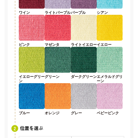
ワイン
ライトパープル
パープル
シアン
ピンク
マゼンタ
ライトイエロー
イエロー
イエローグリー
グリーン
ダークグリーン
エメラルドグリ
ン
ーン
ブルー
オレンジ
グレー
ベビーピンク
位置を選ぶ