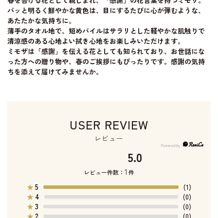
春を告げる花として親しまれ、「感謝」の花言葉を持つミモザ。
パッと明るく鮮やかな黄色は、目にするたびに心が弾むような、
あたたかな気持ちに。
薄手のタオル地で、短めパイルはサラリとした軽やかな肌触りで
清涼感のある心地よい拭き心地をお楽しみいただけます。
ミモザは「感謝」を伝える花としても知られており、お世話にな
った方への贈り物や、春のご挨拶にもぴったりです。感謝の気持
ちを添えて届けてみませんか。
USER REVIEW
レビュー
5.0
1
レビュー件数：
件
5
★
(1)
4
★
(0)
3
★
(0)
2
★
(0)