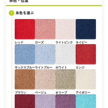
糸色・位置
糸色を選ぶ
レッド
ローズ
ライトピンク
ネイビー
サックスブルー
ライトブルー
ホワイト
エンジ
ブラウン
ベージュ
オリーブ
アイボリー