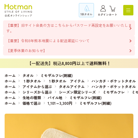
1秒タオル
ログイン
カート
【重要】旧サイト会員の方はこちらからパスワード再設定をお願いいたしま
す。
【重要】令和8年熊本地震による配送遅延について
【夏季休業のお知らせ】
【一配送先】税込
8,800円
以上で
送料無料！
ホーム
タオル
ミモザルフレ(刺繍)
ホーム
１秒タオル
１秒タオル アイテム
ハンカチ・ポケットタオル
ホーム
アイテムから選ぶ
タオルアイテム
ハンカチ・ポケットタオル
ホーム
シリーズから選ぶ
シーズン限定シリーズ
ミモザルフレ
ミモ
ホーム
生地の種類
パイル地
ミモザルフレ(刺繍)
ホーム
価格で選ぶ
1,101～3,300円
ミモザルフレ(刺繍)