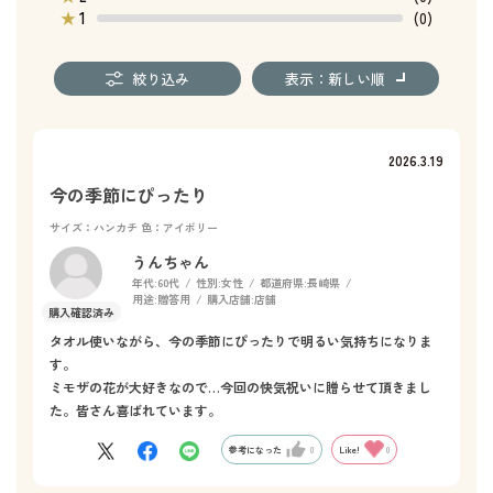
1
★
(0)
絞り込み
表示：新しい順
2026.3.19
今の季節にぴったり
サイズ：ハンカチ
色：アイボリー
うんちゃん
年代:
60代
性別:
女性
都道府県:
長崎県
用途:
贈答用
購入店舗:
店舗
タオル使いながら、今の季節にぴったりで明るい気持ちになりま
す。
ミモザの花が大好きなので…今回の快気祝いに贈らせて頂きまし
た。皆さん喜ばれています。
参考になった
0
Like!
0