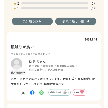
2
★
(0)
1
★
(0)
絞り込み
表示：新しい順
2026.6.16
肌触りが良い
サイズ：フェイスタオル
色：ピンク
ゆきちゃん
年代:
60代
性別:
女性
都道府県:
兵庫県
用途:
ご自身用
購入店舗:
店舗
スポーツクラブに行く時に使ってます。色が可愛く熊も可愛い🩷
生地がしっかりしていて､吸水性抜群です。
参考になった
0
Like!
0