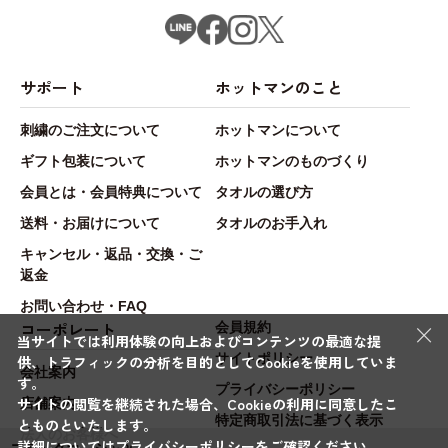
サポート
ホットマンのこと
刺繍のご注文について
ホットマンについて
ギフト包装について
ホットマンのものづくり
会員とは・会員特典について
タオルの選び方
送料・お届けについて
タオルのお手入れ
キャンセル・返品・交換・ご
返金
お問い合わせ・FAQ
×
コーポレート
会員規約
当サイトでは利用体験の向上およびコンテンツの最適な提
サイトポリシー
供、トラフィックの分析を目的としてCookieを使用していま
会社案内
す。
プライバシーポリシー
サイトの閲覧を継続された場合、Cookieの利用に同意したこ
店舗案内
特定商取引法に基づく表示
とものといたします。
法人のお客様へ
詳細については
プライバシーポリシー
をご確認ください。