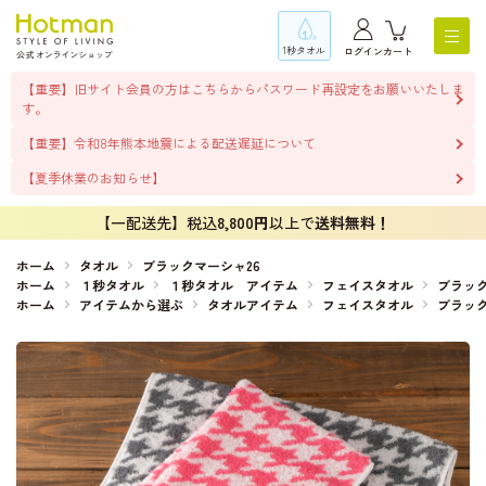
1秒タオル
ログイン
カート
【重要】旧サイト会員の方はこちらからパスワード再設定をお願いいたしま
す。
【重要】令和8年熊本地震による配送遅延について
【夏季休業のお知らせ】
【一配送先】税込
8,800円
以上で
送料無料！
ホーム
タオル
ブラックマーシャ26
ホーム
１秒タオル
１秒タオル アイテム
フェイスタオル
ブラック
ホーム
アイテムから選ぶ
タオルアイテム
フェイスタオル
ブラック