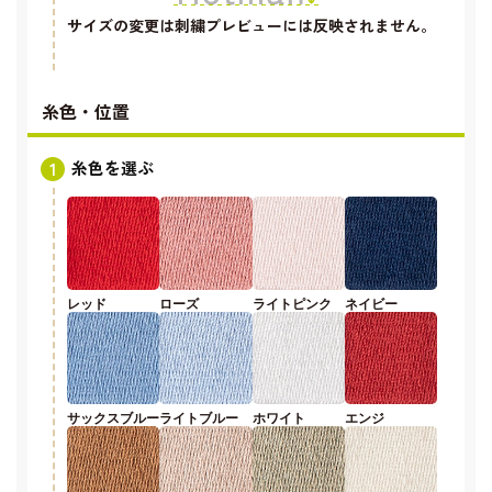
サイズの変更は刺繍プレビューには反映されません。
糸色・位置
糸色を選ぶ
レッド
ローズ
ライトピンク
ネイビー
サックスブルー
ライトブルー
ホワイト
エンジ