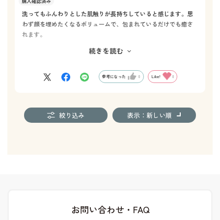
洗ってもふんわりとした肌触りが長持ちしていると感じます。思
わず顔を埋めたくなるボリュームで、包まれているだけでも癒さ
れます。
また、それだけでも髪の水分を吸ってくれるので、時短と手軽さ
続きを読む
を兼ね備えています。
マスコットキャラクターの刺繍も見えるように並べておくだけで
部屋が明るくなるように思います。
参考になった
0
Like!
0
絞り込み
表示：新しい順
お問い合わせ・FAQ