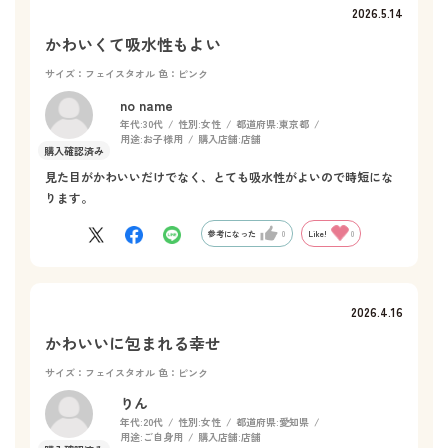
2026.5.14
かわいくて吸水性もよい
サイズ：フェイスタオル
色：ピンク
no name
年代:
30代
性別:
女性
都道府県:
東京都
用途:
お子様用
購入店舗:
店舗
見た目がかわいいだけでなく、とても吸水性がよいので時短にな
ります。
参考になった
0
Like!
0
2026.4.16
かわいいに包まれる幸せ
サイズ：フェイスタオル
色：ピンク
りん
年代:
20代
性別:
女性
都道府県:
愛知県
用途:
ご自身用
購入店舗:
店舗