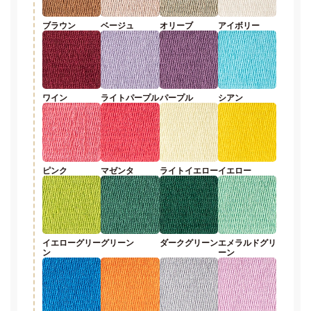
ブラウン
ベージュ
オリーブ
アイボリー
ワイン
ライトパープル
パープル
シアン
ピンク
マゼンタ
ライトイエロー
イエロー
イエローグリー
グリーン
ダークグリーン
エメラルドグリ
ン
ーン