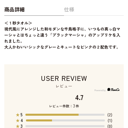
商品詳細
仕様
＜１秒タオル＞
現代風にアレンジした和モダンな千鳥格子に、いつもの真っ白マ
ーシャとはちょっと違う「ブラックマーシャ」のアップリケを入
れました。
大人かわいいシックなグレーとキュートなピンクの２配色です。
USER REVIEW
レビュー
4.7
3
レビュー件数：
件
5
★
(2)
4
★
(1)
3
★
(0)