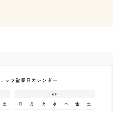
ョップ
営業日カレンダー
9
月
土
日
月
火
水
木
金
土