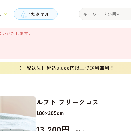
と
1秒タオル
願いいたします。
【一配送先】税込
8,800円
以上で
送料無料！
ルフト フリークロス
180×205cm
13,200円