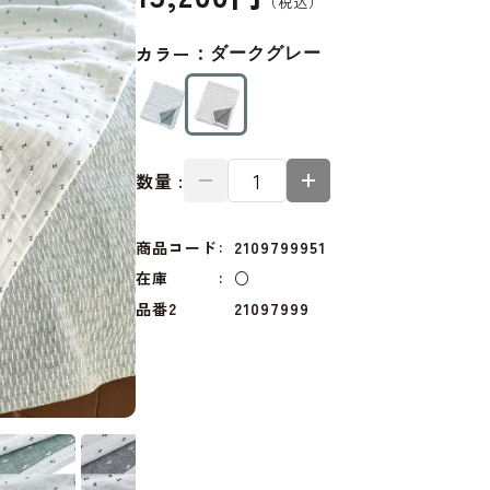
カラー：
ダークグレー
数量 :
商品コード
2109799951
在庫
○
品番2
21097999