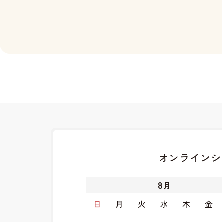
オンラインシ
8
月
日
月
火
水
木
金