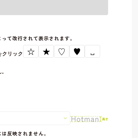
。
よって改行されて表示されます。
☆
★
♡
♥
␣
をクリック
ん。
には反映されません。