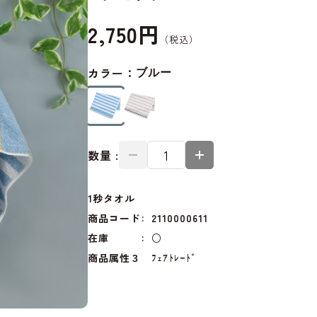
2,750円
カラー：
ブルー
数量 :
1秒タオル
商品コード
2110000611
在庫
○
商品属性３
ﾌｪｱﾄﾚｰﾄﾞ