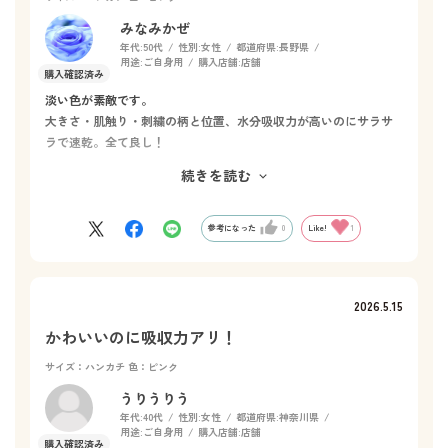
みなみかぜ
年代:
50代
性別:
女性
都道府県:
長野県
用途:
ご自身用
購入店舗:
店舗
淡い色が素敵です。
大きさ・肌触り・刺繍の柄と位置、水分吸収力が高いのにサラサ
ラで速乾。全て良し！
汗の病気の私には、無くてはならないハンカチになりました！
続きを読む
どの店員さんも親身になって一緒に選んでくれます。アドバイス
もとても役に立つもので有り難かったです。
参考になった
0
Like!
1
2026.5.15
かわいいのに吸収力アリ！
サイズ：ハンカチ
色：ピンク
うりうりう
年代:
40代
性別:
女性
都道府県:
神奈川県
用途:
ご自身用
購入店舗:
店舗