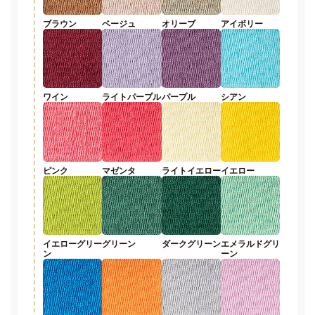
ブラウン
ベージュ
オリーブ
アイボリー
ワイン
ライトパープル
パープル
シアン
ピンク
マゼンタ
ライトイエロー
イエロー
イエローグリー
グリーン
ダークグリーン
エメラルドグリ
ン
ーン