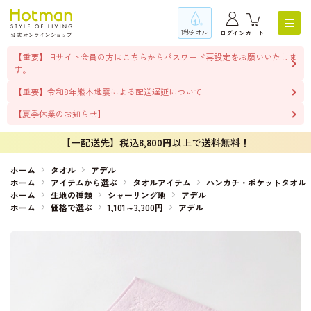
1秒タオル
ログイン
カート
【重要】旧サイト会員の方はこちらからパスワード再設定をお願いいたしま
す。
【重要】令和8年熊本地震による配送遅延について
【夏季休業のお知らせ】
【一配送先】税込
8,800円
以上で
送料無料！
ホーム
タオル
アデル
ホーム
アイテムから選ぶ
タオルアイテム
ハンカチ・ポケットタオル
ホーム
生地の種類
シャーリング地
アデル
ホーム
価格で選ぶ
1,101～3,300円
アデル